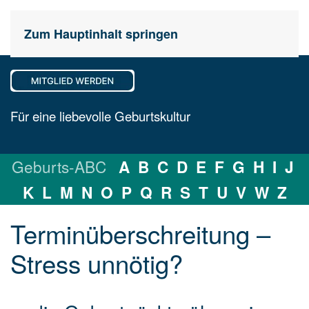
Zum Hauptinhalt springen
Für eine liebevolle Geburtskultur
Geburts-ABC
A
B
C
D
E
F
G
H
I
J
K
L
M
N
O
P
Q
R
S
T
U
V
W
Z
Terminüberschrei­tung –
Stress un­nötig?