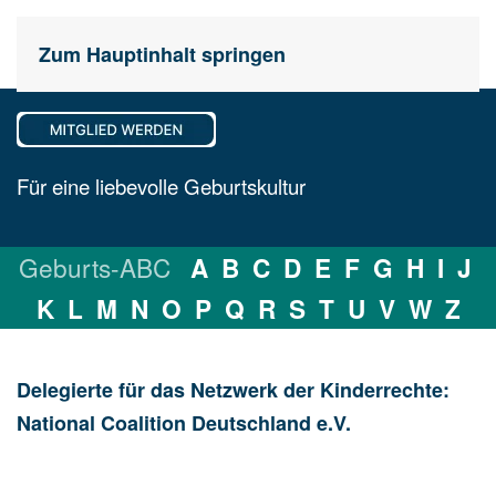
Zum Hauptinhalt springen
Für eine liebevolle Geburtskultur
Geburts-ABC
A
B
C
D
E
F
G
H
I
J
K
L
M
N
O
P
Q
R
S
T
U
V
W
Z
Delegierte für das Netzwerk der Kinderrechte:
National Coalition Deutschland e.V.