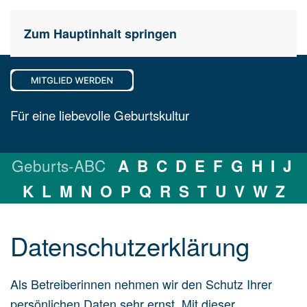
Zum Hauptinhalt springen
Für eine liebevolle Geburtskultur
Geburts-ABC
A
B
C
D
E
F
G
H
I
J
K
L
M
N
O
P
Q
R
S
T
U
V
W
Z
Datenschutz­erklärung
Als Betreiberinnen nehmen wir den Schutz Ihrer
persönlichen Daten sehr ernst. Mit dieser