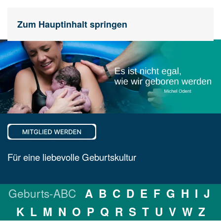
Zum Hauptinhalt springen
Für eine liebevolle Geburtskultur
Geburts-ABC
A
B
C
D
E
F
G
H
I
J
K
L
M
N
O
P
Q
R
S
T
U
V
W
Z