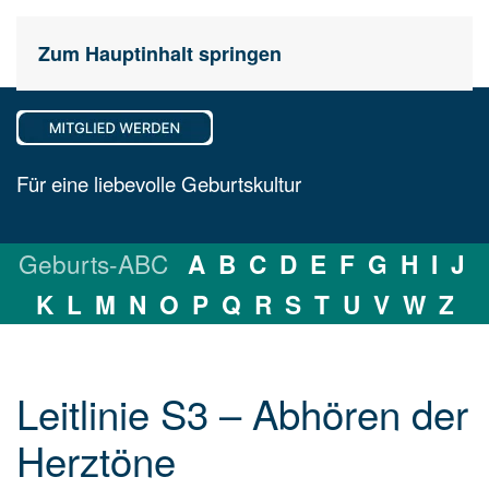
Zum Hauptinhalt springen
Für eine liebevolle Geburtskultur
Geburts-ABC
A
B
C
D
E
F
G
H
I
J
K
L
M
N
O
P
Q
R
S
T
U
V
W
Z
Leitlinie S3 – Ab­hö­ren der
Herz­tö­ne