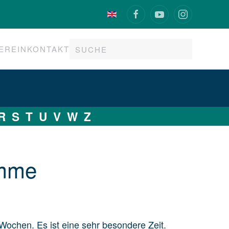
EREIN
KONTAKT
R
S
T
U
V
W
Z
am­me
Wochen. Es ist eine sehr besondere Zeit.