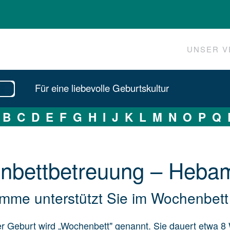
UNSER V
Für eine liebevolle Geburtskultur
B
C
D
E
F
G
H
I
J
K
L
M
N
O
P
Q
­bett­be­treu­ung – Heb­
mme unterstützt Sie im Wochenbett
er Geburt wird „Wochenbett" genannt. Sie dauert etwa 8 