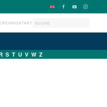
EREIN
KONTAKT
R
S
T
U
V
W
Z