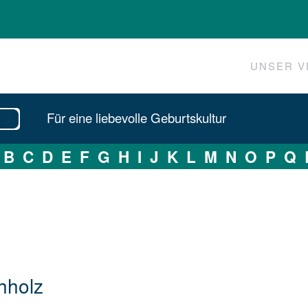
UNSER V
Für eine liebevolle Geburtskultur
B
C
D
E
F
G
H
I
J
K
L
M
N
O
P
Q
chholz