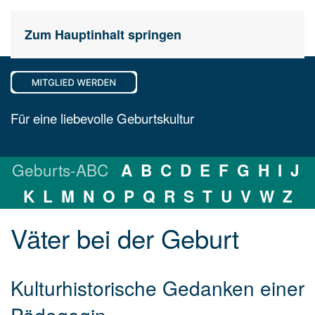
Zum Hauptinhalt springen
Für eine liebevolle Geburtskultur
Geburts-ABC
A
B
C
D
E
F
G
H
I
J
K
L
M
N
O
P
Q
R
S
T
U
V
W
Z
Väter bei der Ge­burt
Kulturhistorische Gedanken einer