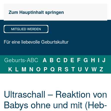
Zum Hauptinhalt springen
Für eine liebevolle Geburtskultur
Geburts-ABC
A
B
C
D
E
F
G
H
I
J
K
L
M
N
O
P
Q
R
S
T
U
V
W
Z
Ultraschall – Re­ak­tion von
Ba­bys oh­ne und mit (Heb­