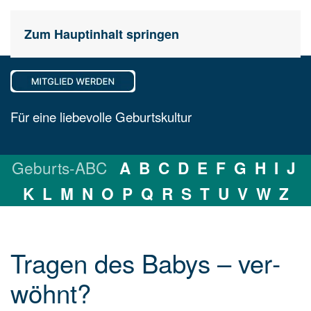
Zum Hauptinhalt springen
Für eine liebevolle Geburtskultur
Geburts-ABC
A
B
C
D
E
F
G
H
I
J
K
L
M
N
O
P
Q
R
S
T
U
V
W
Z
Tragen des Babys – ver­
wöhnt?