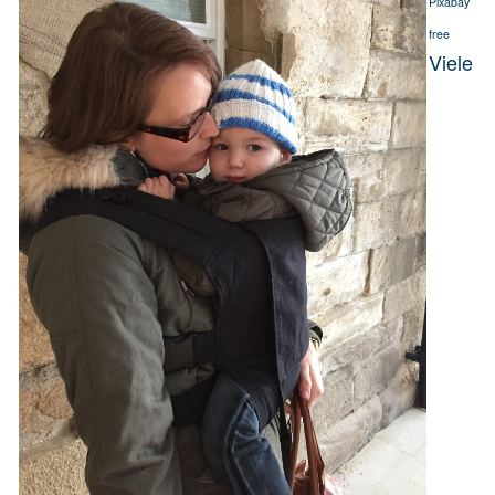
Pixabay
free
Viele