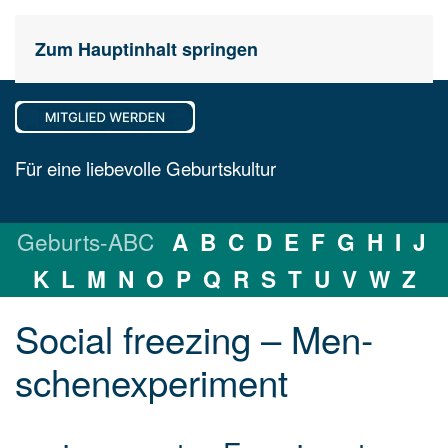
Zum Hauptinhalt springen
Für eine liebevolle Geburtskultur
Geburts-ABC
A
B
C
D
E
F
G
H
I
J
K
L
M
N
O
P
Q
R
S
T
U
V
W
Z
Social freezing – Men­
schen­ex­pe­ri­ment