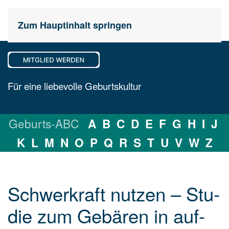
Zum Hauptinhalt springen
Für eine liebevolle Geburtskultur
Geburts-ABC
A
B
C
D
E
F
G
H
I
J
K
L
M
N
O
P
Q
R
S
T
U
V
W
Z
Schwerkraft nut­zen – Stu­
die zum Ge­bä­ren in auf­