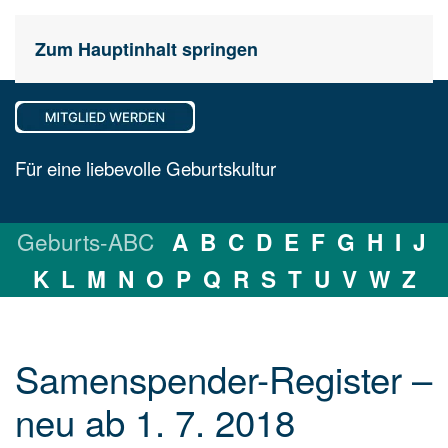
Zum Hauptinhalt springen
Für eine liebevolle Geburtskultur
Geburts-ABC
A
B
C
D
E
F
G
H
I
J
K
L
M
N
O
P
Q
R
S
T
U
V
W
Z
Samenspender-Re­gi­ster –
neu ab 1. 7. 2018