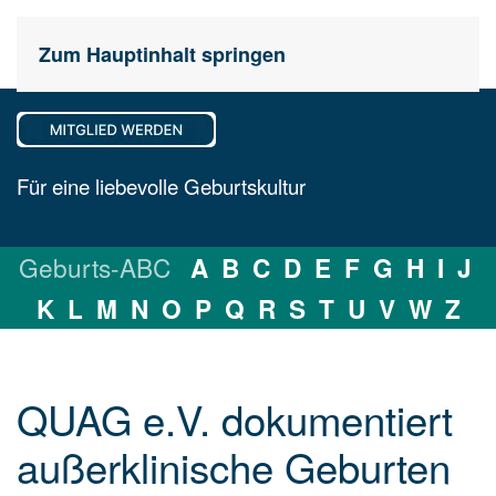
Zum Hauptinhalt springen
Für eine liebevolle Geburtskultur
Geburts-ABC
A
B
C
D
E
F
G
H
I
J
K
L
M
N
O
P
Q
R
S
T
U
V
W
Z
QUAG e.V. dokumentiert
außerklinische Geburten