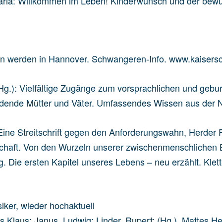
Maria: Willkommen im Leben! Kinderwunsch und der bewu
 werden in Hannover. Schwangeren-Info. www.kaiserschni
g.): Vielfältige Zugänge zum vorsprachlichen und gebur
dende Mütter und Väter. Umfassendes Wissen aus der N
 Eine Streitschrift gegen den Anforderungswahn, Herder 
schaft. Von den Wurzeln unserer zwischenmenschlichen 
g. Die ersten Kapitel unseres Lebens – neu erzählt. Klet
iker, wieder hochaktuell
ts,Klaus; Janus, Ludwig; Linder, Rupert; (Hg.). Mattes H