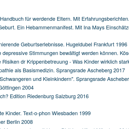
: Handbuch für werdende Eltern. Mit Erfahrungsberichte
er Geburt. Ein Hebammenmanifest. Mit Ina Mays Einschätzu
inierende Geburtserlebnisse. Hugeldubel Frankfurt 1996
Wie depressive Stimmungen bewältigt werden können. Kö
e Risiken dr Krippenbetreuung - Was Kinder wirklich star
opathie als Basismedizin. Sprangsrade Ascheberg 2017
. Bei Schwangeren und Kleinkindern". Sprangsrade Aschebe
Göttingen 2004
ch? Edition Riedenburg Salzburg 2016
lte Kinder. Text-o-phon Wiesbaden 1999
ner Berlin 2008