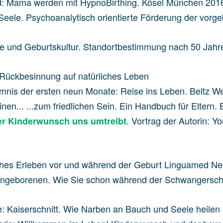
ind: Mama werden mit HypnoBirthing. Kösel München 201
Seele. Psychoanalytisch orientierte Förderung der vorg
ie und Geburtskultur. Standortbestimmung nach 50 Jah
ur Rückbesinnung auf natürliches Leben
mnis der ersten neun Monate: Reise ins Leben. Beltz 
einen... ...zum friedlichen Sein. Ein Handbuch für Elter
. Vortrag der Autorin: 
er Kinderwunsch uns umtreibt
isches Erleben vor und während der Geburt Linguamed N
m Ungeborenen. Wie Sie schon während der Schwangersch
e: Kaiserschnitt. Wie Narben an Bauch und Seele heilen