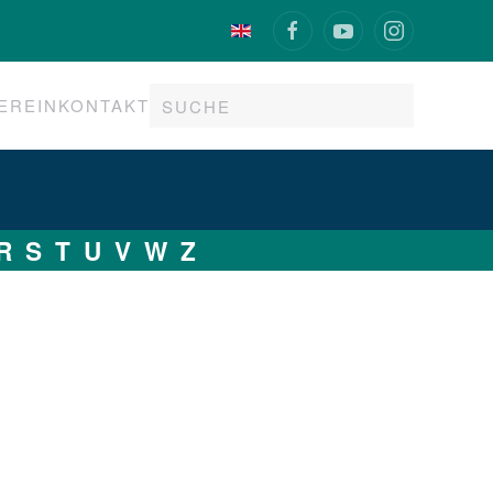
EREIN
KONTAKT
R
S
T
U
V
W
Z