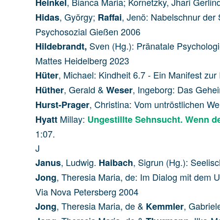
, Bianca Maria; Kornetzky, Jhari Gerl
Heinkel
, György;
, Jenö: Nabelschnur der 
Hidas
Raffai
Psychosozial Gießen 2006
Sven (Hg.): Pränatale Psycholog
Hildebrandt,
Mattes Heidelberg 2023
, Michael: Kindheit 6.7 - Ein Manifest z
Hüter
, Gerald &
, Ingeborg: Das Gehei
Hüther
Weser
, Christina: Vom untröstlichen W
Hurst-Prager
Millay:
Hyatt
Ungestillte Sehnsucht. Wenn d
1:07.
J
, Ludwig.
, Sigrun (Hg.): Seel
Janus
Haibach
, Theresia Maria, de: Im Dialog mit de
Jong
Via Nova Petersberg 2004
, Theresia Maria, de &
, Gabriel
Jong
Kemmler