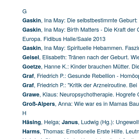
G
, Ina May: Die selbstbestimmte Geburt
Gaskin
, Ina May: Birth Matters - Die Kraft d
Gaskin
Europa. Fidibus Halle/Saale 2013
, Ina May: Spirituelle Hebammen. Fasz
Gaskin
, Elisabeth: Tränen nach der Geburt. 
Geisel
, Hanne K.: Kinder brauchen Mütter. Di
Goetze
, Friedrich P.: Gesunde Rebellion - Homö
Graf
, Friedrich P.: "Kritik der Arzneiroutine
Graf
, Klaus: Neuropsychotherapie. Hogrefe 
Grawe
, Anna: Wie war es in Mamas Bau
Groß-Alpers
H
, Helga;
, Ludwig (Hg.): Ungewol
Häsing
Janus
, Thomas: Emotionelle Erste Hilfe. Leut
Harms