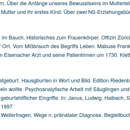
ern. Über die Anfänge unseres Bewusstseins im Mutterl
che Mutter und ihr erstes Kind. Über zwei NS-Erziehungs
 im Bauch. Historisches zum Frauenkörper. Offizin Züri
cher Ort. Vom Mißbrauch des Begriffs Leben. Mabuse Fran
in Eisenacher Arzt und seine Patientinnen um 1730. Klett
vatgeburt. Hausgburten in Wort und Bild. Edition Rieden
 sein wollte. Psychoanalytische Arbeit mit Säuglingen u
geburtshilflicher Eingriffe. In: Janus, Ludwig. Haibach, 
 1997
: Weitertragen. Wege n. pränataler Diagnose. Begleitbuc