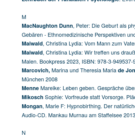
M
, Peter: Die Geburt als p
MacNaughton Dunn
Gebären - Ethnomedizinische Perspektiven u
, Christina Lydia: Vom Mann zum Vat
Maiwald
, Christina Lydia: Wir treffen uns dr
Maiwald
Malen. Bookpress 2023, ISBN: 978-3-949537-
Marina und Theresia Maria
Marcovich,
de Jo
München 2008
Mareike: Leben geben. Gespräche über
Menne
Sophie: Vorfreude statt Vorsorge. Pl
Mikosch
, Marie F: Hypnobirthing. Der natürli
Mongan
Audio-CD. Mankau Murnau am Staffelsee 201
N