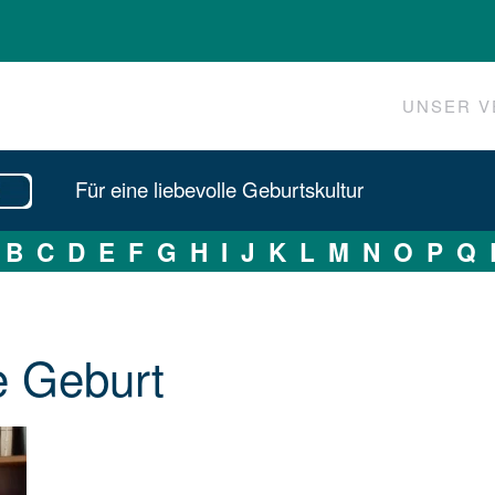
UNSER V
Für eine liebevolle Geburtskultur
B
C
D
E
F
G
H
I
J
K
L
M
N
O
P
Q
e Geburt