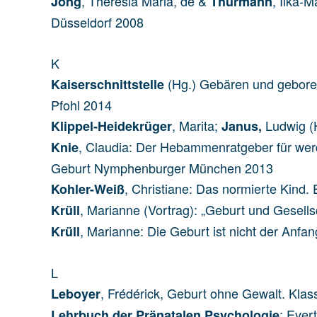
, Theresia Maria, de &
, Ilka-
Jong
Thurmann
Düsseldorf 2008
K
(Hg.) Gebären und geboren
Kaiserschnittstelle
Pfohl 2014
, Marita;
Ludwig (H
Klippel-Heidekrüger
Janus,
, Claudia: Der Hebammenratgeber für wer
Knie
Geburt Nymphenburger München 2013
, Christiane: Das normierte Kind.
Kohler-Weiß
, Marianne (Vortrag): „Geburt und Gesell
Krüll
, Marianne: Die Geburt ist nicht der Anfan
Krüll
L
, Frédérick, Geburt ohne Gewalt. Klass
Leboyer
: Ever
Lehrbuch der Pränatalen Psychologie