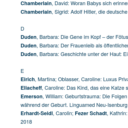
, David: Woran Babys sich erinn
Chamberlain
, Sigrid: Adolf Hitler, die deuts
Chamberlain
D
, Barbara: Die Gene im Kopf – der Fötus
Duden
, Barbara: Der Frauenleib als öffentli
Duden
, Barbara: Geschichte unter der Haut: E
Duden
E
, Martina; Oblasser, Caroline: Luxus Pri
Eirich
, Caroline: Das Kind, das eine Katze
Eliacheff
, William: Geburtstrauma: Die Folgen 
Emerson
während der Geburt. Linguamed Neu-Isenburg
, Carolin;
, Kathrin
Erhardt-Seidl
Fezer Schadt
2018