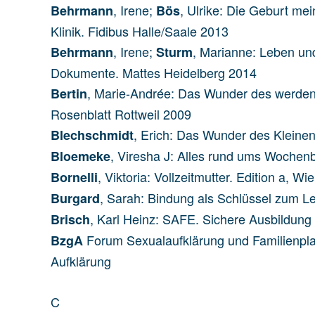
, Irene;
, Ulrike: Die Geburt me
Behrmann
Bös
Klinik. Fidibus Halle/Saale 2013
, Irene;
, Marianne: Leben und
Behrmann
Sturm
Dokumente. Mattes Heidelberg 2014
, Marie-Andrée: Das Wunder des werdend
Bertin
Rosenblatt Rottweil 2009
, Erich: Das Wunder des Kleine
Blechschmidt
, Viresha J: Alles rund ums Woche
Bloemeke
, Viktoria: Vollzeitmutter. Edition a, W
Bornelli
, Sarah: Bindung als Schlüssel zum L
Burgard
, Karl Heinz: SAFE. Sichere Ausbildung f
Brisch
Forum Sexualaufklärung und Familienplan
BzgA
Aufklärung
C