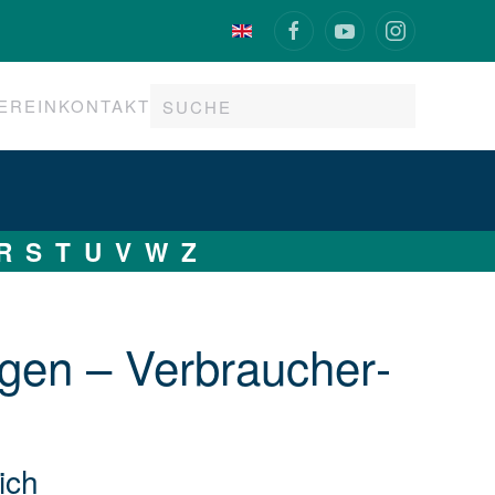
EREIN
KONTAKT
R
S
T
U
V
W
Z
n­gen – Ver­brau­cher­
ich