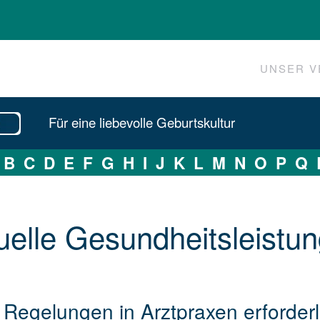
UNSER V
Für eine liebevolle Geburtskultur
B
C
D
E
F
G
H
I
J
K
L
M
N
O
P
Q
uelle Ge­sund­heits­lei­stu
z
 Regelungen in Arztpraxen erforderl