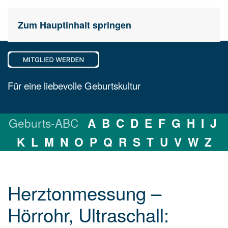
Zum Hauptinhalt springen
Für eine liebevolle Geburtskultur
Geburts-ABC
A
B
C
D
E
F
G
H
I
J
K
L
M
N
O
P
Q
R
S
T
U
V
W
Z
Herztonmessung –
Hörrohr, Ultraschall: