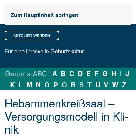
Zum Hauptinhalt springen
Für eine liebevolle Geburtskultur
Geburts-ABC
A
B
C
D
E
F
G
H
I
J
K
L
M
N
O
P
Q
R
S
T
U
V
W
Z
Hebammenkreißsaal –
Ver­sor­gungs­mo­dell in Kli­
nik