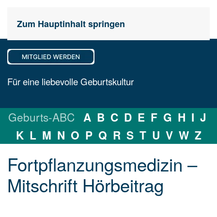
Zum Hauptinhalt springen
Für eine liebevolle Geburtskultur
Geburts-ABC
A
B
C
D
E
F
G
H
I
J
K
L
M
N
O
P
Q
R
S
T
U
V
W
Z
Fortpflan­zungs­me­di­zin –
Mit­schrift Hör­bei­trag