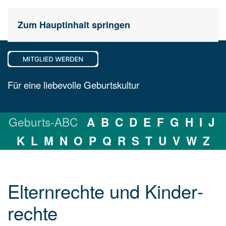
Zum Hauptinhalt springen
Für eine liebevolle Geburtskultur
Geburts-ABC
A
B
C
D
E
F
G
H
I
J
K
L
M
N
O
P
Q
R
S
T
U
V
W
Z
Elternrechte und Kin­der­
rech­te