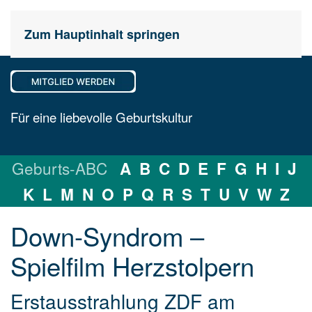
Zum Hauptinhalt springen
Für eine liebevolle Geburtskultur
Geburts-ABC
A
B
C
D
E
F
G
H
I
J
K
L
M
N
O
P
Q
R
S
T
U
V
W
Z
Down-Syndrom –
Spielfilm Herzstolpern
Erstausstrahlung ZDF am