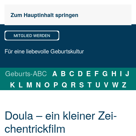
Zum Hauptinhalt springen
Für eine liebevolle Geburtskultur
Geburts-ABC
A
B
C
D
E
F
G
H
I
J
K
L
M
N
O
P
Q
R
S
T
U
V
W
Z
Doula – ein klei­ner Zei­
chen­trick­film