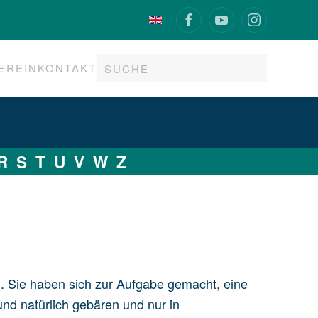
EREIN
KONTAKT
R
S
T
U
V
W
Z
. Sie haben sich zur Aufgabe gemacht, eine
und natürlich gebären und nur in