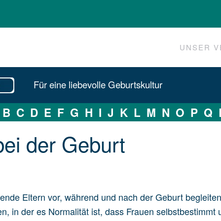
UNSER V
Für eine liebevolle Geburtskultur
B
C
D
E
F
G
H
I
J
K
L
M
N
O
P
Q
 bei der Ge­burt
ende Eltern vor, während und nach der Geburt begleiten
, in der es Normalität ist, dass Frauen selbstbestimmt 