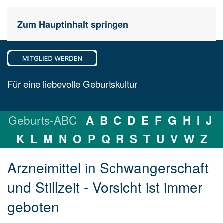
Zum Hauptinhalt springen
Für eine liebevolle Geburtskultur
Geburts-ABC
A
B
C
D
E
F
G
H
I
J
K
L
M
N
O
P
Q
R
S
T
U
V
W
Z
Arzneimittel in Schwangerschaft
und Stillzeit - Vorsicht ist immer
geboten