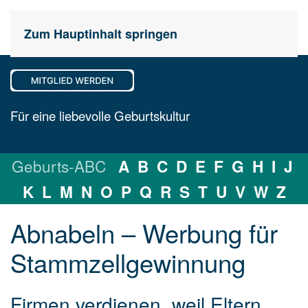
Zum Hauptinhalt springen
Für eine liebevolle Geburtskultur
Geburts-ABC
A
B
C
D
E
F
G
H
I
J
K
L
M
N
O
P
Q
R
S
T
U
V
W
Z
Abnabeln – Wer­bung für
Stamm­zell­gewin­nung
Firmen verdienen, weil Eltern