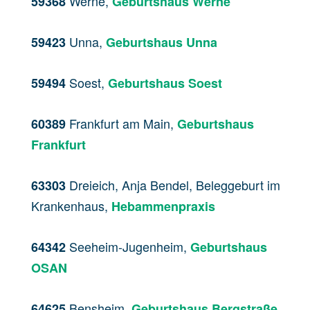
Werne,
59368
Geburtshaus Werne
Unna,
59423
Geburtshaus Unna
Soest,
59494
Geburtshaus Soest
Frankfurt am Main,
60389
Geburtshaus
Frankfurt
Dreieich, Anja Bendel, Beleggeburt im
63303
Krankenhaus,
Hebammenpraxis
Seeheim-Jugenheim,
64342
Geburtshaus
OSAN
Bensheim,
64625
Geburtshaus Bergstraße