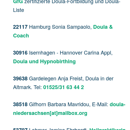
zertifizierte Doula-Fortbildung und Doula-
GfG
Liste
Hamburg Sonia Sampaolo,
22117
Doula &
Coach
Isernhagen - Hannover Carina Appl,
30916
Doula und Hypnobirthing
Gardelegen Anja Freist, Doula in der
39638
Altmark. Tel:
01525/31 63 44 2
Gifhorn Barbara Mavridou, E-Mail:
38518
doula-
niedersachsen[at]mailbox.org
Lohmar Jamina Ehrhardt,