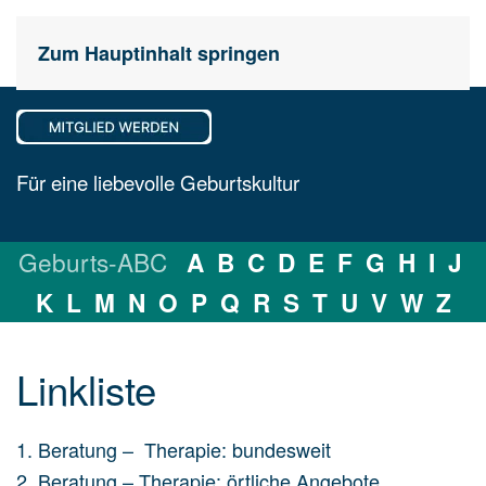
Zum Hauptinhalt springen
Für eine liebevolle Geburtskultur
Geburts-ABC
A
B
C
D
E
F
G
H
I
J
K
L
M
N
O
P
Q
R
S
T
U
V
W
Z
Linkliste
1. Beratung – Therapie: bundesweit
2. Beratung – Therapie: örtliche Angebote