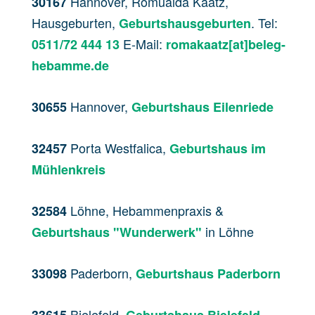
Hannover, Romualda Kaatz,
30167
Hausgeburten,
. Tel:
Geburtshausgeburten
E-Mail:
0511/72 444 13
romakaatz[at]beleg-
hebamme.de
Hannover,
30655
Geburtshaus Eilenriede
Porta Westfalica,
32457
Geburtshaus im
Mühlenkreis
Löhne, Hebammenpraxis &
32584
in Löhne
Geburtshaus "Wunderwerk"
Paderborn,
33098
Geburtshaus Paderborn
Bielefeld,